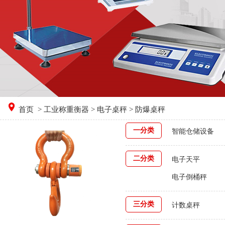
首页
>
工业称重衡器
>
电子桌秤
> 防爆桌秤
一分类
智能仓储设备
二分类
电子天平
电子倒桶秤
三分类
计数桌秤