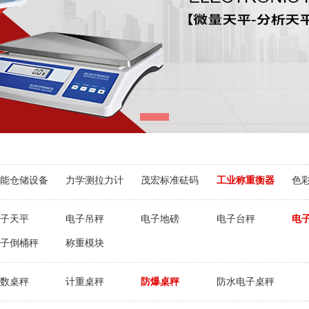
能仓储设备
力学测拉力计
茂宏标准砝码
工业称重衡器
色
子天平
电子吊秤
电子地磅
电子台秤
电
子倒桶秤
称重模块
数桌秤
计重桌秤
防爆桌秤
防水电子桌秤