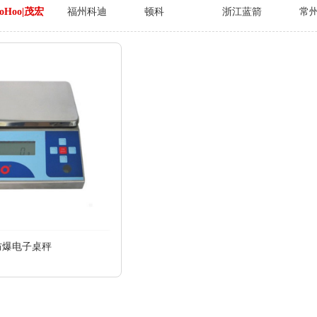
oHoo|茂宏
福州科迪
顿科
浙江蓝箭
常
1
防爆电子桌秤