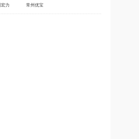
州宏力
常州优宝