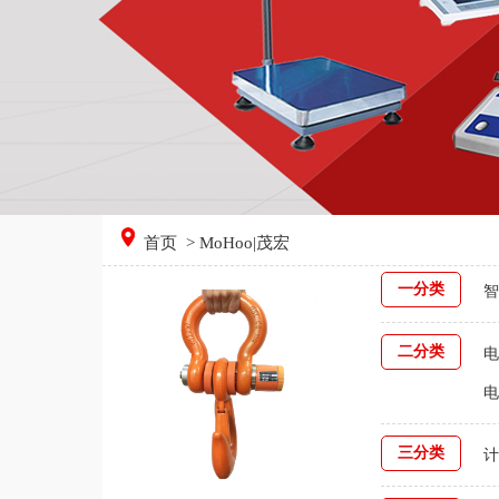
首页
> MoHoo|茂宏
一分类
智
二分类
电
电
三分类
计