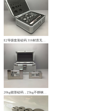
E2等级套装砝码 316材质无磁砝码
20kg锁形砝码，25kg不锈钢砝码