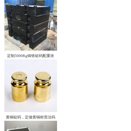
定制5000Kg铸铁砝码配重块
黄铜砝码，定做黄铜材质法码