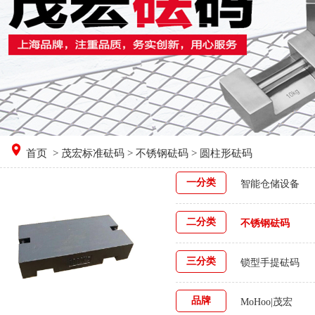
首页
>
茂宏标准砝码
>
不锈钢砝码
> 圆柱形砝码
一分类
智能仓储设备
二分类
不锈钢砝码
三分类
锁型手提砝码
品牌
MoHoo|茂宏