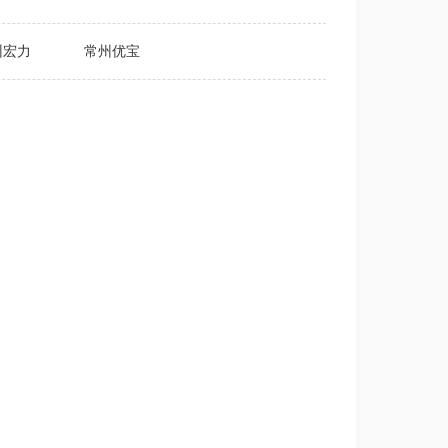
州宏力
常州优宝