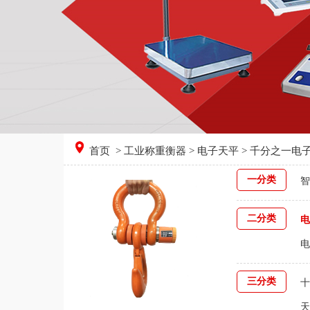
首页
>
工业称重衡器
>
电子天平
> 千分之一电
一分类
智
二分类
电
电
三分类
十
天