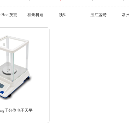
oHoo|茂宏
福州科迪
顿科
浙江蓝箭
常
1
mg千分位电子天平