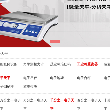
子天平
能仓储设备
力学测拉力计
茂宏标准砝码
工业称重衡器
色
子天平
电子吊秤
电子地磅
电子台秤
电
子倒桶秤
称重模块
万分之一电子
万分之一电子天
千分之一电子天
百分之一电子天
十
平
平
平
平
平