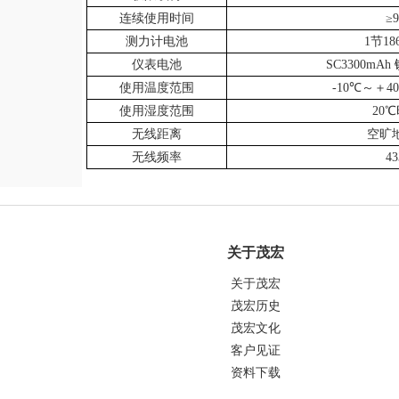
连续使用时间
≥9
测力计电池
1
节
18
仪表电池
SC3300mAh
使用温度范围
-10℃
～＋
4
使用湿度范围
20℃
无线距离
空旷
无线频率
4
关于茂宏
关于茂宏
茂宏历史
茂宏文化
客户见证
资料下载