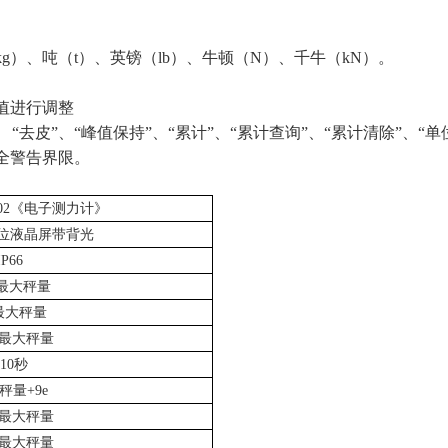
kg
）、吨（
t
）、英镑（
lb
）、牛顿（
N
）、千牛（
kN
）。
值进行调整
“去皮”、“峰值保持”、“累计”、“累计查询”、“累计清除”、“单
全警告界限。
02
《电子测力计》
位液晶屏带背光
IP66
最大秤量
最大秤量
最大秤量
10
秒
秤量
+9e
最大秤量
最大秤量