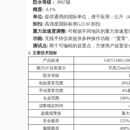
防水等级：
IP67级
精度
:
0.1%
单位
:
提供通用的国际单位，便于应用：公斤（
卸扣
:
高强度国际标准
G2130
卸扣
重力加速度调整
:
可根据不同地区的重力加速度
功能
:
无线手持仪表提供多种操作功能：“置零”、 
测试点
:
两个可编程的设置点，方便用户设置安
2.
主要技术指标
产品标准
GB/T11883-20
测力计
/
仪表显示
字高
25mm5
防水等级
初始置零范围
20%
手动置零范围
4%
去皮范围
100%
读数稳定时间
≤
超载报警值
最大
安全载荷
125%
极限载荷
400%