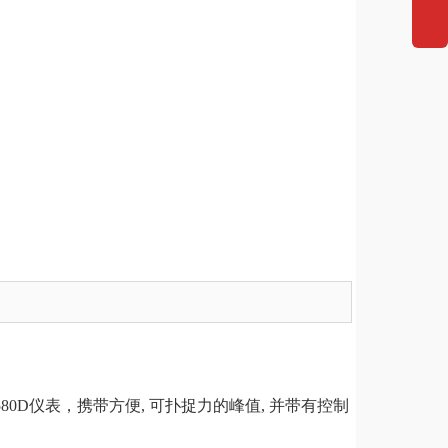
580D
仪表，携带方便
,
可扑捉力的峰值
,
并带有控制