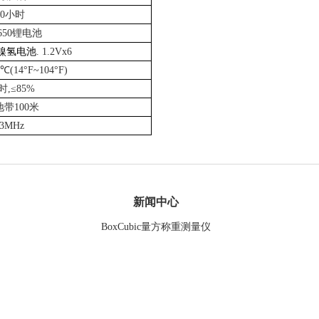
0
小时
650
锂电池
镍氢电池
.
1.2V
x
6
0℃
(14
°F
~104
°F
)
时
,≤85%
地带
100
米
33MHz
新闻中心
BoxCubic量方称重测量仪