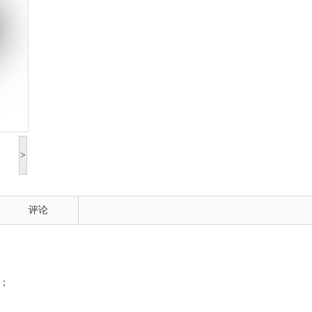
>
评论
示；