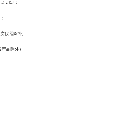
 D 2457；
计；
角度仪器除外)
号产品除外）